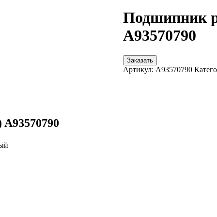
Подшипник р
A93570790
Заказать
Артикул:
A93570790
Катего
 A93570790
ный