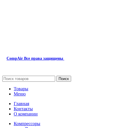
Наша почта:
info@compair-zip.ru
CompAir
Все права защищены
2024
Сайт несет информационный характер и ни при каких обстоятель
Поиск
Товары
Меню
Главная
Контакты
О компании
Компрессоры