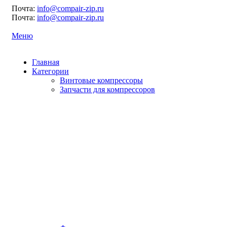
Почта:
info@compair-zip.ru
Почта:
info@compair-zip.ru
Меню
Главная
Категории
Винтовые компрессоры
Запчасти для компрессоров