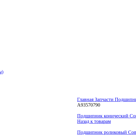
ы)
Главная
Запчасти
Подшипни
A93570790
Подшипник конический Com
Назад к товарам
Подшипник роликовый Com