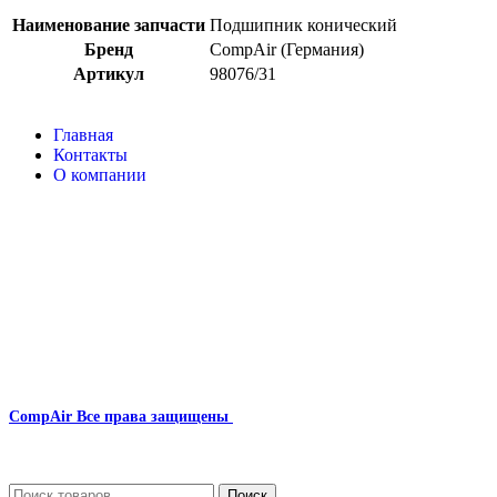
Наименование запчасти
Подшипник конический
Бренд
CompAir (Германия)
Артикул
98076/31
Главная
Контакты
О компании
Наша почта:
info@compair-zip.ru
CompAir
Все права защищены
2024
Сайт несет информационный характер и ни при каких обстоятельст
Поиск