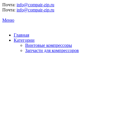
Почта:
info@compair-zip.ru
Почта:
info@compair-zip.ru
Меню
Главная
Категории
Винтовые компрессоры
Запчасти для компрессоров