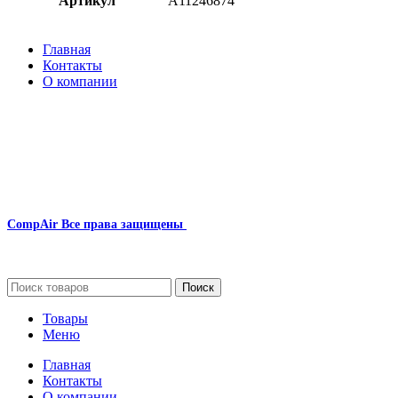
Артикул
A11246874
Главная
Контакты
О компании
Наша почта:
info@compair-zip.ru
CompAir
Все права защищены
2024
Сайт несет информационный характер и ни при каких обстоятельст
Поиск
Товары
Меню
Главная
Контакты
О компании