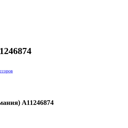
1246874
ссоров
мания) A11246874