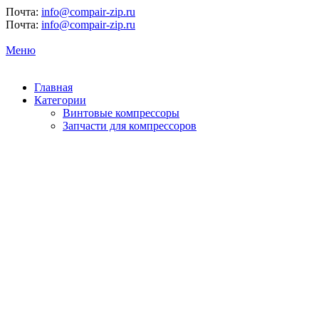
Почта:
info@compair-zip.ru
Почта:
info@compair-zip.ru
Меню
Главная
Категории
Винтовые компрессоры
Запчасти для компрессоров