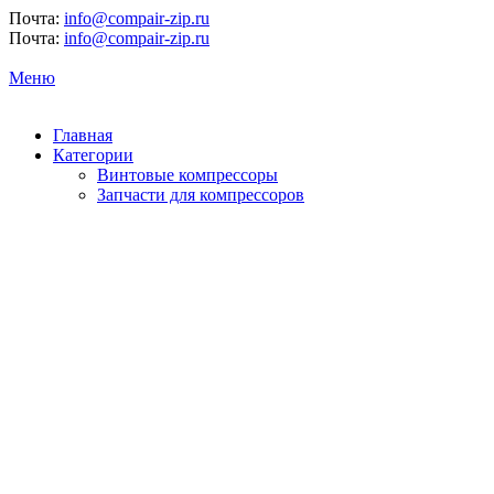
Почта:
info@compair-zip.ru
Почта:
info@compair-zip.ru
Меню
Главная
Категории
Винтовые компрессоры
Запчасти для компрессоров