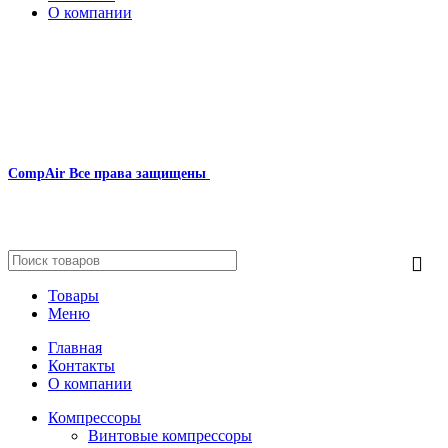
О компании
Наша почта:
info@compair-zip.ru
CompAir
Все права защищены
2024
Сайт несет информационный характер и ни при каких
обстоятельствах не является публичной офертой.
Товары
Меню
Главная
Контакты
О компании
Компрессоры
Винтовые компрессоры