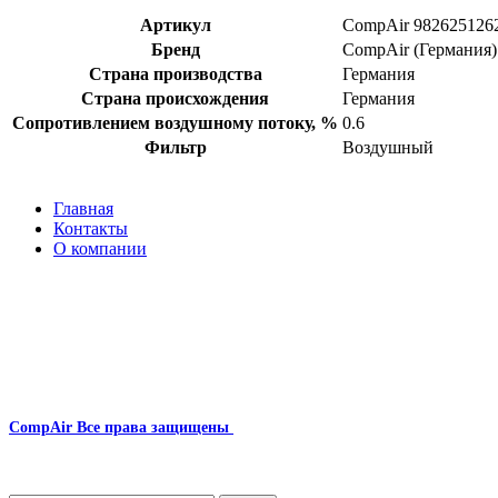
Артикул
CompAir 982625126
Бренд
CompAir (Германия)
Страна производства
Германия
Страна происхождения
Германия
Сопротивлением воздушному потоку, %
0.6
Фильтр
Воздушный
Главная
Контакты
О компании
Наша почта:
info@compair-zip.ru
CompAir
Все права защищены
2024
Сайт несет информационный характер и ни при каких обстоятельст