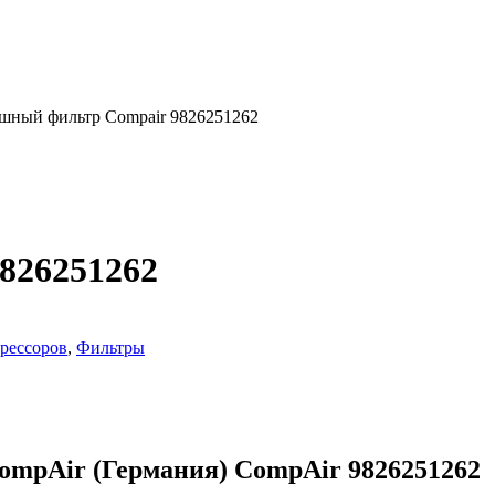
шный фильтр Compair 9826251262
826251262
рессоров
,
Фильтры
ompAir (Германия) CompAir 9826251262