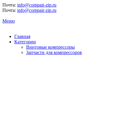
Почта:
info@compair-zip.ru
Почта:
info@compair-zip.ru
Меню
Главная
Категории
Винтовые компрессоры
Запчасти для компрессоров