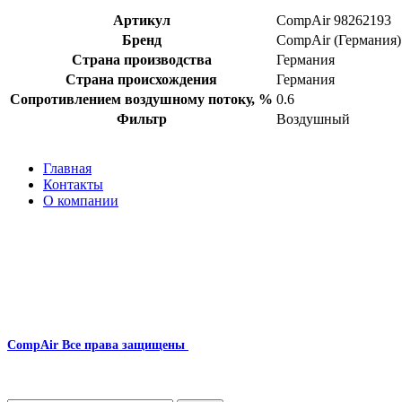
Артикул
CompAir 98262193
Бренд
CompAir (Германия)
Страна производства
Германия
Страна происхождения
Германия
Сопротивлением воздушному потоку, %
0.6
Фильтр
Воздушный
Главная
Контакты
О компании
Наша почта:
info@compair-zip.ru
CompAir
Все права защищены
2024
Сайт несет информационный характер и ни при каких обстоятельст