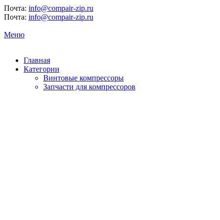
Почта:
info@compair-zip.ru
Почта:
info@compair-zip.ru
Меню
Главная
Категории
Винтовые компрессоры
Запчасти для компрессоров