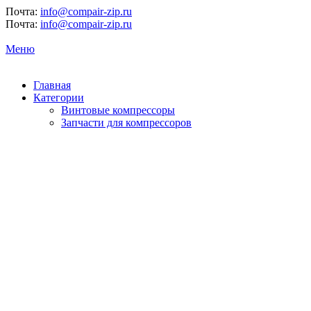
Почта:
info@compair-zip.ru
Почта:
info@compair-zip.ru
Меню
Главная
Категории
Винтовые компрессоры
Запчасти для компрессоров