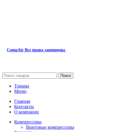
Наша почта:
info@compair-zip.ru
CompAir
Все права защищены
2024
Сайт несет информационный характер и ни при каких
обстоятельствах не является публичной офертой.
Поиск
Товары
Меню
Главная
Контакты
О компании
Компрессоры
Винтовые компрессоры