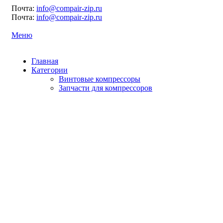
Почта:
info@compair-zip.ru
Почта:
info@compair-zip.ru
Меню
Главная
Категории
Винтовые компрессоры
Запчасти для компрессоров