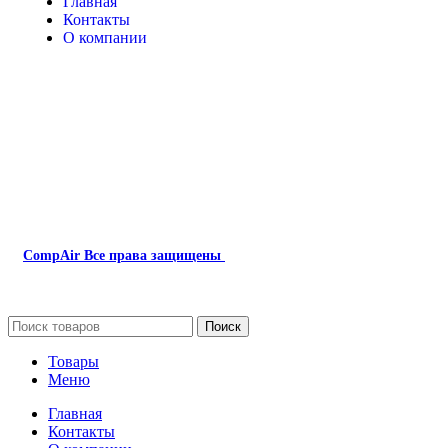
Главная
Контакты
О компании
Наша почта:
info@compair-zip.ru
CompAir
Все права защищены
2024
Сайт несет информационный характер и ни при каких обстоятель
Поиск
Товары
Меню
Главная
Контакты