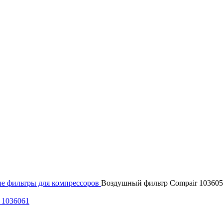
е фильтры для компрессоров
Воздушный фильтр Compair 10360
 1036061