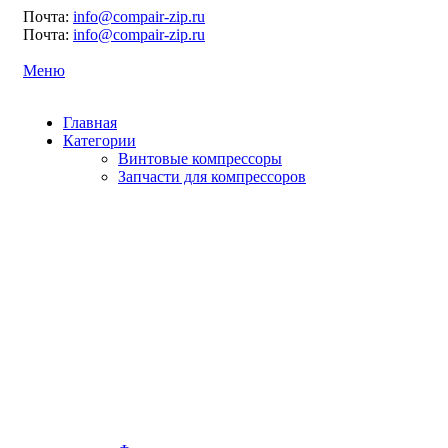
Почта:
info@compair-zip.ru
Почта:
info@compair-zip.ru
Меню
Главная
Категории
Винтовые компрессоры
Запчасти для компрессоров