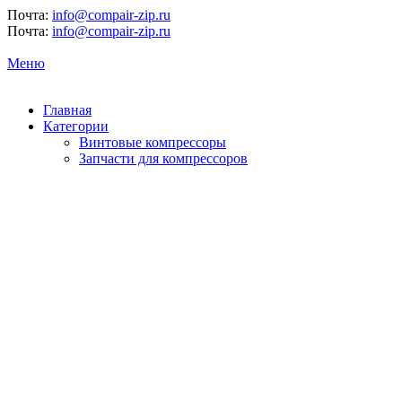
Почта:
info@compair-zip.ru
Почта:
info@compair-zip.ru
Меню
Главная
Категории
Винтовые компрессоры
Запчасти для компрессоров