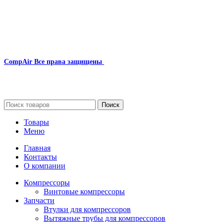
Наша почта:
info@compair-zip.ru
CompAir
Все права защищены
2024
Сайт несет информационный характер и ни при каких
обстоятельствах не является публичной офертой.
Поиск
Товары
Меню
Главная
Контакты
О компании
Компрессоры
Винтовые компрессоры
Запчасти
Втулки для компрессоров
Вытяжные трубы для компрессоров