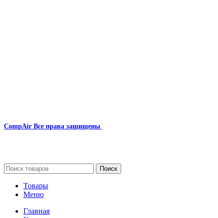
Наша почта:
info@compair-zip.ru
CompAir
Все права защищены
2024
Сайт несет информационный характер и ни при каких
обстоятельствах не является публичной офертой.
Поиск
Товары
Меню
Главная