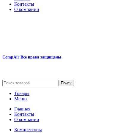
Контакты
О компании
Наша почта:
info@compair-zip.ru
CompAir
Все права защищены
2024
Сайт несет информационный характер и ни при каких
обстоятельствах не является публичной офертой.
Поиск
Товары
Меню
Главная
Контакты
О компании
Компрессоры