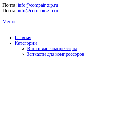
Почта:
info@compair-zip.ru
Почта:
info@compair-zip.ru
Меню
Главная
Категории
Винтовые компрессоры
Запчасти для компрессоров