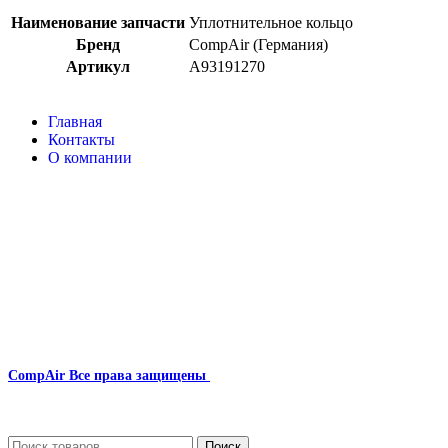
Наименование запчасти
Уплотнительное кольцо
Бренд
CompAir (Германия)
Артикул
A93191270
Главная
Контакты
О компании
Наша почта:
info@compair-zip.ru
CompAir
Все права защищены
2024
Сайт несет информационный характер и ни при каких обстоятельст
Поиск