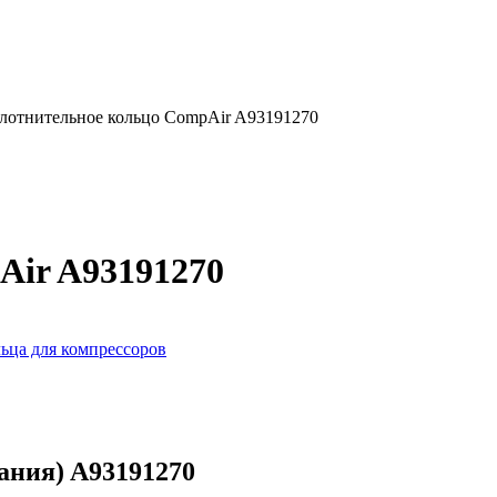
лотнительное кольцо CompAir A93191270
Air A93191270
ьца для компрессоров
ания) A93191270