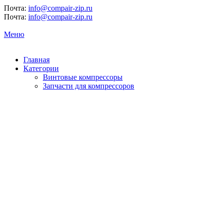
Почта:
info@compair-zip.ru
Почта:
info@compair-zip.ru
Меню
Главная
Категории
Винтовые компрессоры
Запчасти для компрессоров