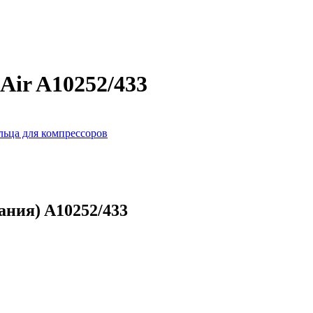
ir A10252/433
льца для компрессоров
ния) A10252/433