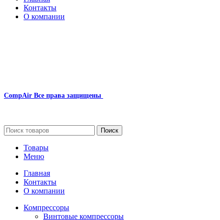
Контакты
О компании
Наша почта:
info@compair-zip.ru
CompAir
Все права защищены
2024
Сайт несет информационный характер и ни при каких обстоятельст
Поиск
Товары
Меню
Главная
Контакты
О компании
Компрессоры
Винтовые компрессоры