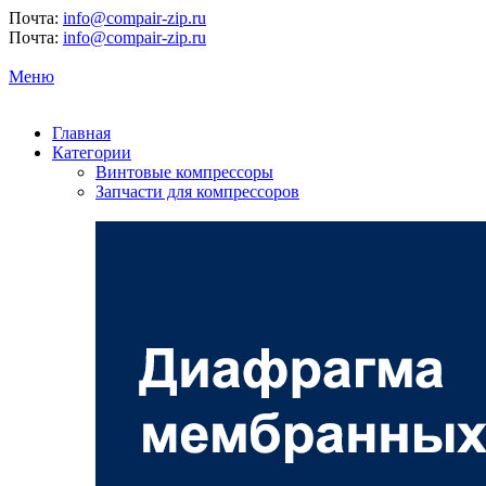
Почта:
info@compair-zip.ru
Почта:
info@compair-zip.ru
Меню
Главная
Категории
Винтовые компрессоры
Запчасти для компрессоров