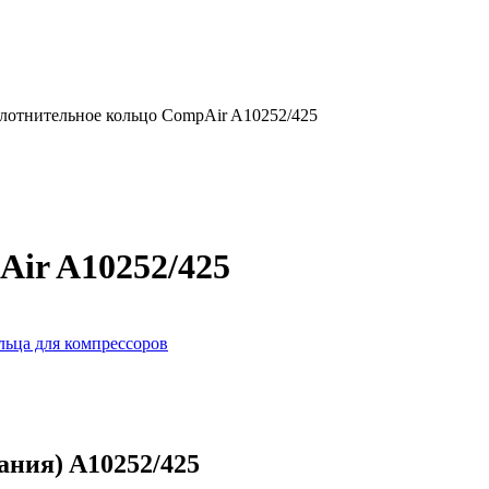
лотнительное кольцо CompAir A10252/425
ir A10252/425
льца для компрессоров
ния) A10252/425