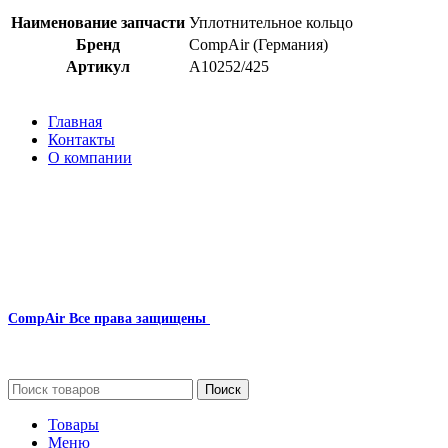
Наименование запчасти
Уплотнительное кольцо
Бренд
CompAir (Германия)
Артикул
A10252/425
Главная
Контакты
О компании
Наша почта:
info@compair-zip.ru
CompAir
Все права защищены
2024
Сайт несет информационный характер и ни при каких обстоятельст
Поиск
Товары
Меню