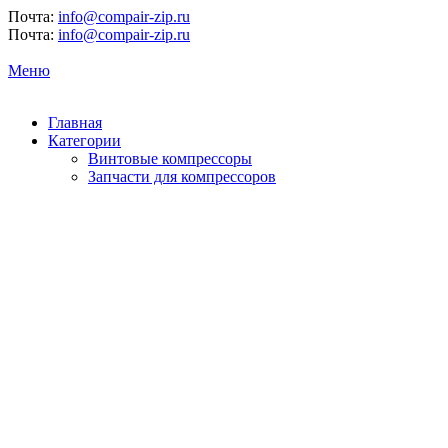
Почта:
info@compair-zip.ru
Почта:
info@compair-zip.ru
Меню
Главная
Категории
Винтовые компрессоры
Запчасти для компрессоров