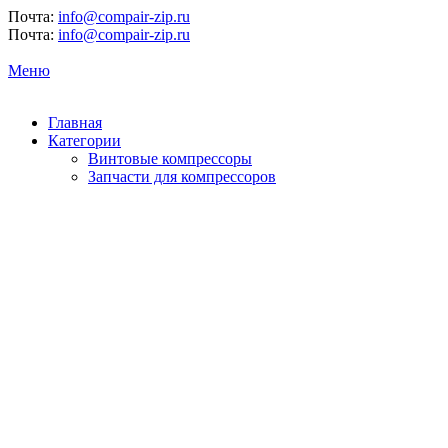
Почта:
info@compair-zip.ru
Почта:
info@compair-zip.ru
Меню
Главная
Категории
Винтовые компрессоры
Запчасти для компрессоров