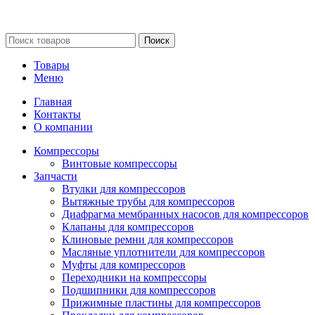
Сайт несет информационный характер и ни при каких
обстоятельствах не является публичной офертой.
Поиск
Товары
Меню
Главная
Контакты
О компании
Компрессоры
Винтовые компрессоры
Запчасти
Втулки для компрессоров
Вытяжные трубы для компрессоров
Диафрагма мембранных насосов для компрессоров
Клапаны для компрессоров
Клиновые ремни для компрессоров
Масляные уплотнители для компрессоров
Муфты для компрессоров
Переходники на компрессоры
Подшипники для компрессоров
Прижимные пластины для компрессоров