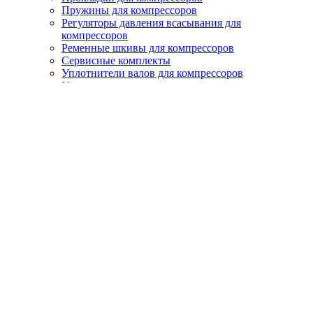
Пружины для компрессоров
Регуляторы давления всасывания для
компрессоров
Ременные шкивы для компрессоров
Сервисные комплекты
Уплотнители валов для компрессоров
Уплотнители для компрессоров
Уплотнительные кольца для компрессоров
Фильтроэлементы для компрессоров
Ходовые электромагнитные клапаны для
компрессоров
Шайбы для компрессоров
Шлангопровод для компрессоров
Электромоторы для компрессоров
Фильтры
Воздушные фильтры для компрессоров
Масляные фильтры для компрессоров
Сепараторы для компрессоров
Осушители
Рефрижераторные (френовые) осушители
Адсорбционные осушители модульного типа
Адсорбционные осушители с горячей
регенерацией
Адсорбционные осушители с холодной
регенерацией