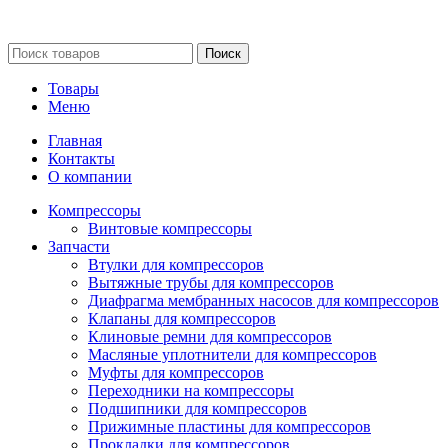
Сайт несет информационный характер и ни при каких
обстоятельствах не является публичной офертой.
Поиск
Товары
Меню
Главная
Контакты
О компании
Компрессоры
Винтовые компрессоры
Запчасти
Втулки для компрессоров
Вытяжные трубы для компрессоров
Диафрагма мембранных насосов для компрессоров
Клапаны для компрессоров
Клиновые ремни для компрессоров
Масляные уплотнители для компрессоров
Муфты для компрессоров
Переходники на компрессоры
Подшипники для компрессоров
Прижимные пластины для компрессоров
Прокладки для компрессоров