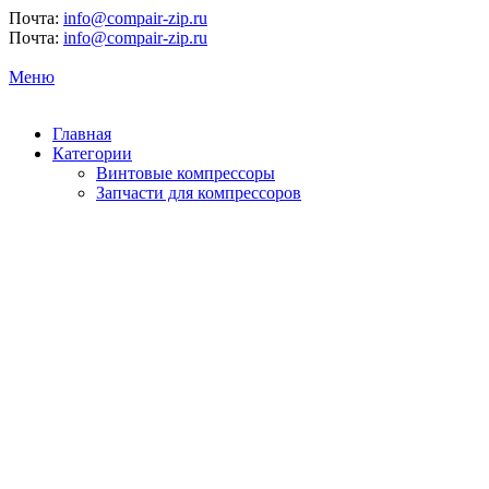
Почта:
info@compair-zip.ru
Почта:
info@compair-zip.ru
Меню
Главная
Категории
Винтовые компрессоры
Запчасти для компрессоров