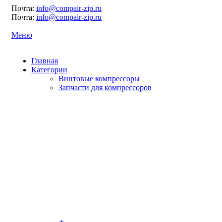
Почта:
info@compair-zip.ru
Почта:
info@compair-zip.ru
Меню
Главная
Категории
Винтовые компрессоры
Запчасти для компрессоров