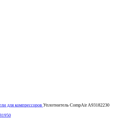
ели для компрессоров
Уплотнитель CompAir A93182230
81950