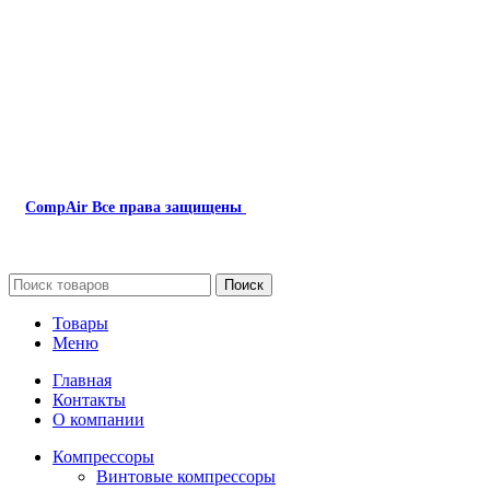
Наша почта:
info@compair-zip.ru
CompAir
Все права защищены
2024
Сайт несет информационный характер и ни при каких обстоятель
Поиск
Товары
Меню
Главная
Контакты
О компании
Компрессоры
Винтовые компрессоры