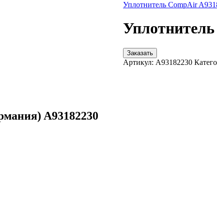
Уплотнитель CompAir A931
Уплотнитель
Заказать
Артикул:
A93182230
Катего
рмания) A93182230