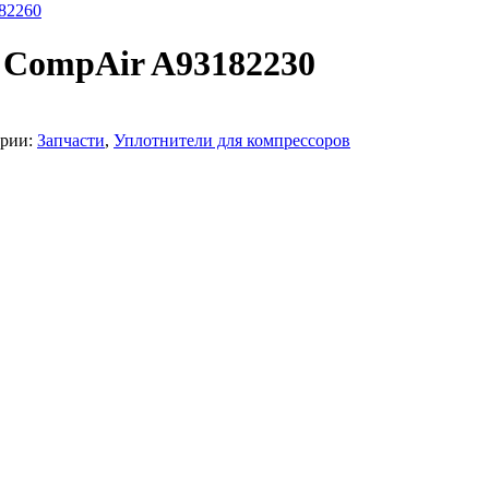
82260
 CompAir A93182230
рии:
Запчасти
,
Уплотнители для компрессоров