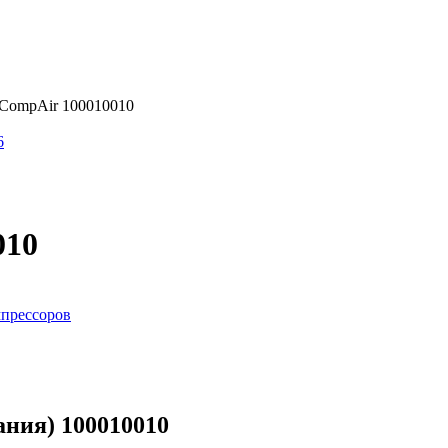
CompAir 100010010
6
010
мпрессоров
ния) 100010010