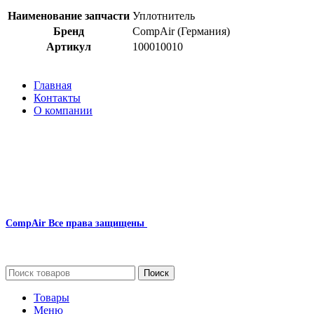
Наименование запчасти
Уплотнитель
Бренд
CompAir (Германия)
Артикул
100010010
Главная
Контакты
О компании
Наша почта:
info@compair-zip.ru
CompAir
Все права защищены
2024
Сайт несет информационный характер и ни при каких обстоятельст
Поиск
Товары
Меню