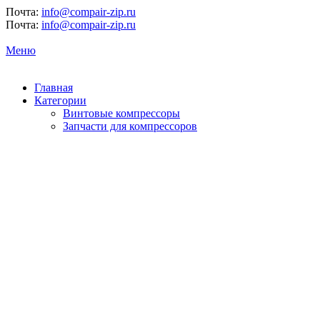
Почта:
info@compair-zip.ru
Почта:
info@compair-zip.ru
Меню
Главная
Категории
Винтовые компрессоры
Запчасти для компрессоров