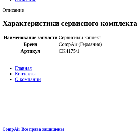
Описание
Характеристики сервисного комплекта
Наименование запчасти
Сервисный коплект
Бренд
CompAir (Германия)
Артикул
CK4175/1
Главная
Контакты
О компании
Наша почта:
info@compair-zip.ru
CompAir
Все права защищены
2024