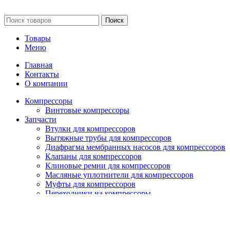
Сайт несет информационный характер и ни при каких обстоятельст
Поиск
Товары
Меню
Главная
Контакты
О компании
Компрессоры
Винтовые компрессоры
Запчасти
Втулки для компрессоров
Вытяжные трубы для компрессоров
Диафрагма мембранных насосов для компрессоров
Клапаны для компрессоров
Клиновые ремни для компрессоров
Масляные уплотнители для компрессоров
Муфты для компрессоров
Переходники на компрессоры
Подшипники для компрессоров
Прижимные пластины для компрессоров
Прокладки для компрессоров