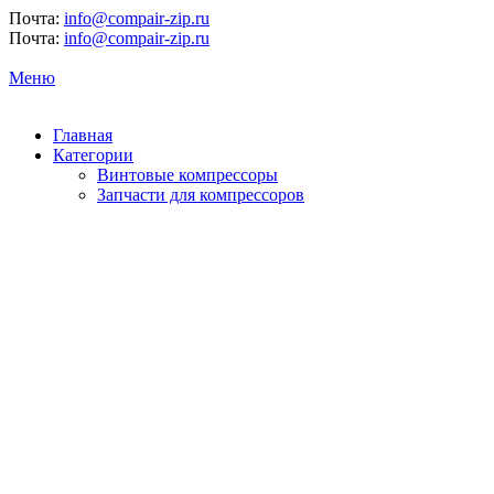
Почта:
info@compair-zip.ru
Почта:
info@compair-zip.ru
Меню
Главная
Категории
Винтовые компрессоры
Запчасти для компрессоров