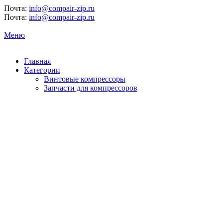
Почта:
info@compair-zip.ru
Почта:
info@compair-zip.ru
Меню
Главная
Категории
Винтовые компрессоры
Запчасти для компрессоров