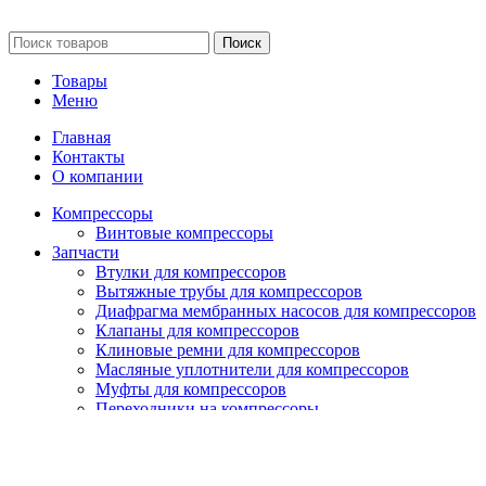
Сайт несет информационный характер и ни при каких обстоятельст
Поиск
Товары
Меню
Главная
Контакты
О компании
Компрессоры
Винтовые компрессоры
Запчасти
Втулки для компрессоров
Вытяжные трубы для компрессоров
Диафрагма мембранных насосов для компрессоров
Клапаны для компрессоров
Клиновые ремни для компрессоров
Масляные уплотнители для компрессоров
Муфты для компрессоров
Переходники на компрессоры
Подшипники для компрессоров
Прижимные пластины для компрессоров
Прокладки для компрессоров