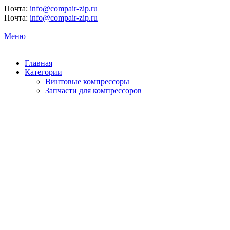
Почта:
info@compair-zip.ru
Почта:
info@compair-zip.ru
Меню
Главная
Категории
Винтовые компрессоры
Запчасти для компрессоров