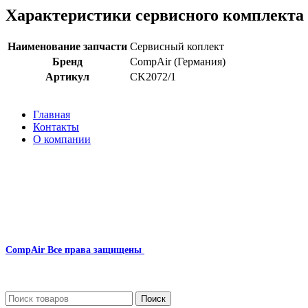
Характеристики сервисного комплекта
Наименование запчасти
Сервисный коплект
Бренд
CompAir (Германия)
Артикул
CK2072/1
Главная
Контакты
О компании
Наша почта:
info@compair-zip.ru
CompAir
Все права защищены
2024
Сайт несет информационный характер и ни при каких обстоятельст
Поиск