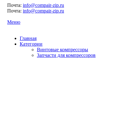
Почта:
info@compair-zip.ru
Почта:
info@compair-zip.ru
Меню
Главная
Категории
Винтовые компрессоры
Запчасти для компрессоров