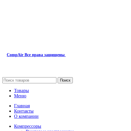
Наша почта:
info@compair-zip.ru
CompAir
Все права защищены
2024
Сайт несет информационный характер и ни при каких
обстоятельствах не является публичной офертой.
Поиск
Товары
Меню
Главная
Контакты
О компании
Компрессоры