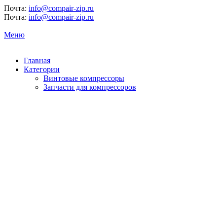
Почта:
info@compair-zip.ru
Почта:
info@compair-zip.ru
Меню
Главная
Категории
Винтовые компрессоры
Запчасти для компрессоров