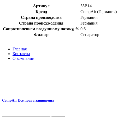
Артикул
55B14
Бренд
CompAir (Германия)
Страна производства
Германия
Страна происхжодения
Германия
Сопротивлением воздушному потоку, %
0.6
Фильтр
Сепаратор
Главная
Контакты
О компании
Наша почта:
info@compair-zip.ru
CompAir
Все права защищены
2024
Сайт несет информационный характер и ни при каких обстоятельст