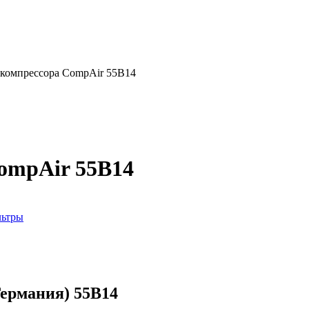
 компрессора CompAir 55B14
ompAir 55B14
ьтры
ермания) 55B14