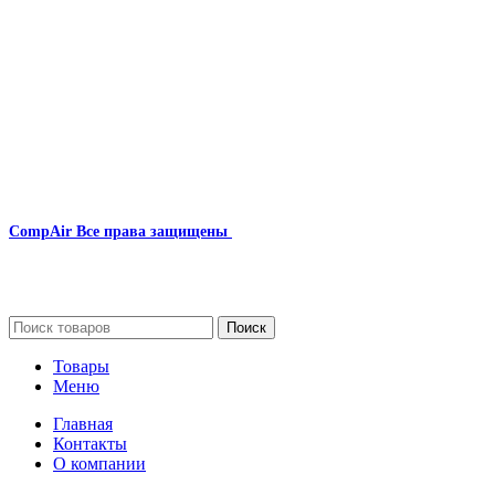
Наша почта:
info@compair-zip.ru
CompAir
Все права защищены
2024
Сайт несет информационный характер и ни при каких
обстоятельствах не является публичной офертой.
Поиск
Товары
Меню
Главная
Контакты
О компании