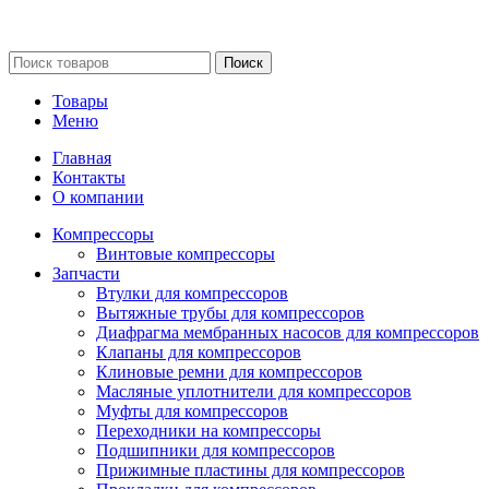
Сайт несет информационный характер и ни при каких
обстоятельствах не является публичной офертой.
Поиск
Товары
Меню
Главная
Контакты
О компании
Компрессоры
Винтовые компрессоры
Запчасти
Втулки для компрессоров
Вытяжные трубы для компрессоров
Диафрагма мембранных насосов для компрессоров
Клапаны для компрессоров
Клиновые ремни для компрессоров
Масляные уплотнители для компрессоров
Муфты для компрессоров
Переходники на компрессоры
Подшипники для компрессоров
Прижимные пластины для компрессоров