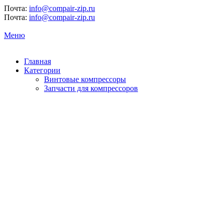
Почта:
info@compair-zip.ru
Почта:
info@compair-zip.ru
Меню
Главная
Категории
Винтовые компрессоры
Запчасти для компрессоров