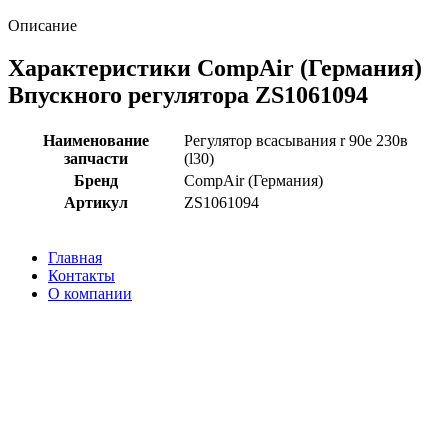
Описание
Характеристики CompAir (Германия)
Впускного регулятора ZS1061094
Наименование
Регулятор всасывания r 90e 230в
запчасти
(l30)
Бренд
CompAir (Германия)
Артикул
ZS1061094
Главная
Контакты
О компании
Наша почта:
info@compair-zip.ru