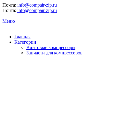
Почта:
info@compair-zip.ru
Почта:
info@compair-zip.ru
Меню
Главная
Категории
Винтовые компрессоры
Запчасти для компрессоров