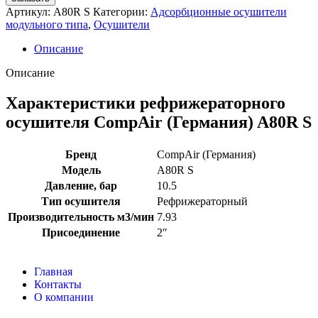
Артикул:
A80R S
Категории:
Адсорбционные осушители
модульного типа
,
Осушители
Описание
Описание
Характеристики рефрижераторного
осушителя CompAir (Германия) A80R S
Бренд
CompAir (Германия)
Модель
A80R S
Давление, бар
10.5
Тип осушителя
Рефрижераторный
Производительность м3/мин
7.93
Присоединение
2″
Главная
Контакты
О компании