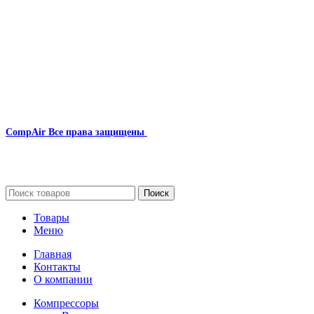
Наша почта:
info@compair-zip.ru
CompAir
Все права защищены
2024
Сайт несет информационный характер и ни при каких
обстоятельствах не является публичной офертой.
Поиск
Товары
Меню
Главная
Контакты
О компании
Компрессоры