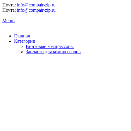
Почта:
info@compair-zip.ru
Почта:
info@compair-zip.ru
Меню
Главная
Категории
Винтовые компрессоры
Запчасти для компрессоров