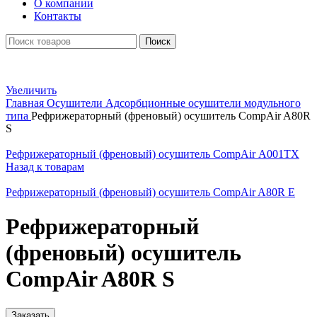
О компании
Контакты
Поиск
Увеличить
Главная
Осушители
Адсорбционные осушители модульного
типа
Рефрижераторный (френовый) осушитель CompAir A80R
S
Рефрижераторный (френовый) осушитель CompAir А001ТХ
Назад к товарам
Рефрижераторный (френовый) осушитель CompAir A80R E
Рефрижераторный
(френовый) осушитель
CompAir A80R S
Заказать