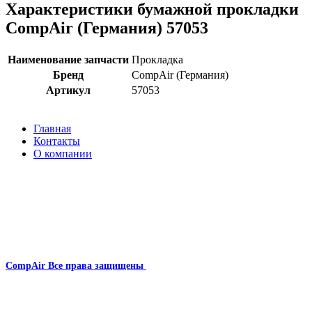
Характеристики бумажной прокладки
CompAir (Германия) 57053
Наименование запчасти
Прокладка
Бренд
CompAir (Германия)
Артикул
57053
Главная
Контакты
О компании
Наша почта:
info@compair-zip.ru
CompAir
Все права защищены
2024
Сайт несет информационный характер и ни при каких
обстоятельствах не является публичной офертой.