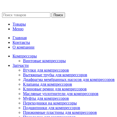
Сайт несет информационный характер и ни при каких
обстоятельствах не является публичной офертой.
Поиск
Товары
Меню
Главная
Контакты
О компании
Компрессоры
Винтовые компрессоры
Запчасти
Втулки для компрессоров
Вытяжные трубы для компрессоров
Диафрагма мембранных насосов для компрессоров
Клапаны для компрессоров
Клиновые ремни для компрессоров
Масляные уплотнители для компрессоров
Муфты для компрессоров
Переходники на компрессоры
Подшипники для компрессоров
Прижимные пластины для компрессоров