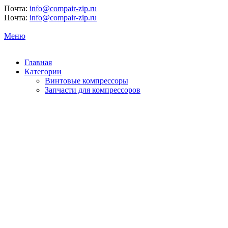
Почта:
info@compair-zip.ru
Почта:
info@compair-zip.ru
Меню
Главная
Категории
Винтовые компрессоры
Запчасти для компрессоров