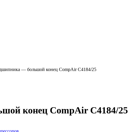
дшипника — большой конец CompAir C4184/25
шой конец CompAir C4184/25
рессоров