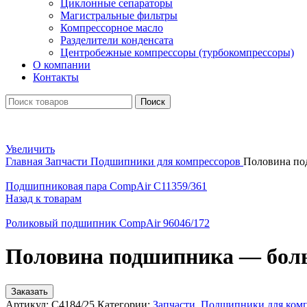
Циклонные сепараторы
Магистральные фильтры
Компрессорное масло
Разделители конденсата
Центробежные компрессоры (турбокомпрессоры)
О компании
Контакты
Поиск
Увеличить
Главная
Запчасти
Подшипники для компрессоров
Половина по
Подшипниковая пара CompAir C11359/361
Назад к товарам
Роликовый подшипник CompAir 96046/172
Половина подшипника — боль
Заказать
Артикул:
C4184/25
Категории:
Запчасти
,
Подшипники для комп