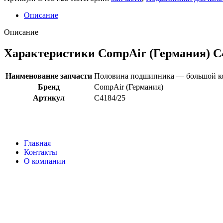
Описание
Описание
Характеристики CompAir (Германия) C
Наименование запчасти
Половина подшипника — большой к
Бренд
CompAir (Германия)
Артикул
C4184/25
Главная
Контакты
О компании
Наша почта:
info@compair-zip.ru