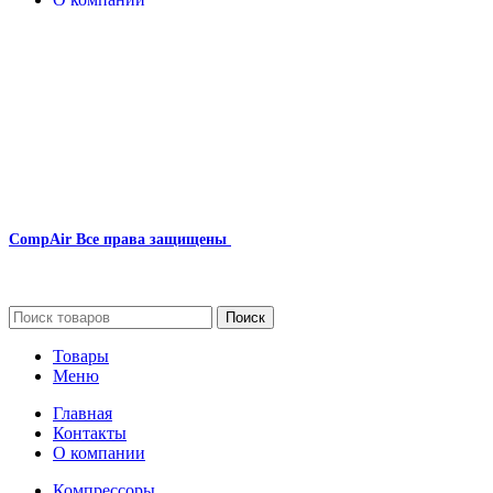
Наша почта:
info@compair-zip.ru
CompAir
Все права защищены
2024
Сайт несет информационный характер и ни при каких обстоятельст
Поиск
Товары
Меню
Главная
Контакты
О компании
Компрессоры