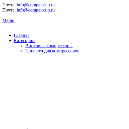
Почта:
info@compair-zip.ru
Почта:
info@compair-zip.ru
Меню
Главная
Категории
Винтовые компрессоры
Запчасти для компрессоров