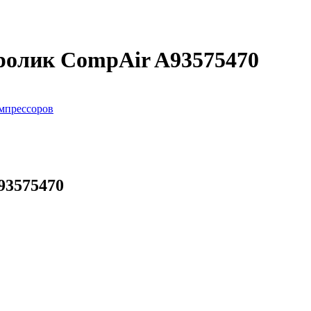
ролик CompAir A93575470
мпрессоров
93575470