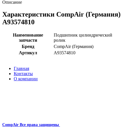
Описание
Характеристики CompAir (Германия)
A93574810
Наименование
Подшипник цилиндрический
запчасти
ролик
Бренд
CompAir (Германия)
Артикул
A93574810
Главная
Контакты
О компании
Наша почта:
info@compair-zip.ru
CompAir
Все права защищены
2024