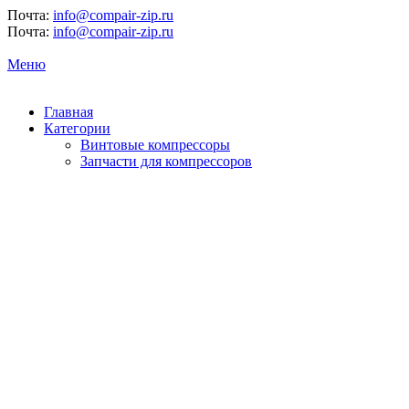
Почта:
info@compair-zip.ru
Почта:
info@compair-zip.ru
Меню
Главная
Категории
Винтовые компрессоры
Запчасти для компрессоров