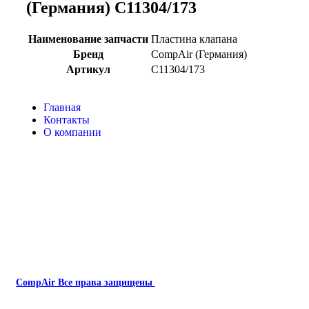
(Германия) C11304/173
Наименование запчасти
Пластина клапана
Бренд
CompAir (Германия)
Артикул
C11304/173
Главная
Контакты
О компании
Наша почта:
info@compair-zip.ru
CompAir
Все права защищены
2024
Сайт несет информационный характер и ни при каких