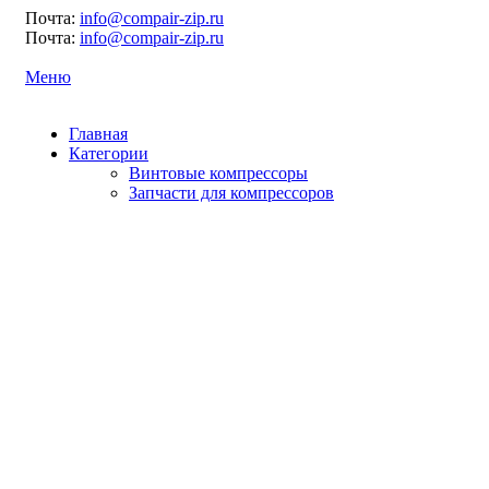
Почта:
info@compair-zip.ru
Почта:
info@compair-zip.ru
Меню
Главная
Категории
Винтовые компрессоры
Запчасти для компрессоров