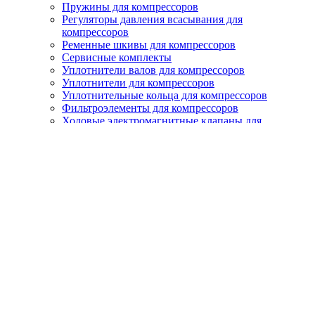
Пружины для компрессоров
Регуляторы давления всасывания для
компрессоров
Ременные шкивы для компрессоров
Сервисные комплекты
Уплотнители валов для компрессоров
Уплотнители для компрессоров
Уплотнительные кольца для компрессоров
Фильтроэлементы для компрессоров
Ходовые электромагнитные клапаны для
компрессоров
Шайбы для компрессоров
Шлангопровод для компрессоров
Электромоторы для компрессоров
Фильтры
Воздушные фильтры для компрессоров
Масляные фильтры для компрессоров
Сепараторы для компрессоров
Осушители
Рефрижераторные (френовые) осушители
Адсорбционные осушители модульного типа
Адсорбционные осушители с горячей
регенерацией
Адсорбционные осушители с холодной
регенерацией