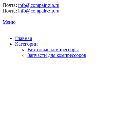
Почта:
info@compair-zip.ru
Почта:
info@compair-zip.ru
Меню
Главная
Категории
Винтовые компрессоры
Запчасти для компрессоров