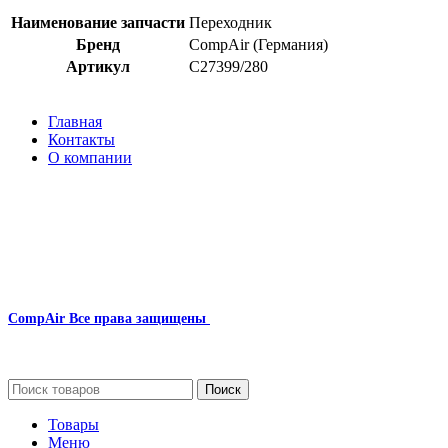
Наименование запчасти
Переходник
Бренд
CompAir (Германия)
Артикул
C27399/280
Главная
Контакты
О компании
Наша почта:
info@compair-zip.ru
CompAir
Все права защищены
2024
Сайт несет информационный характер и ни при каких обстоятельст
Поиск
Товары
Меню