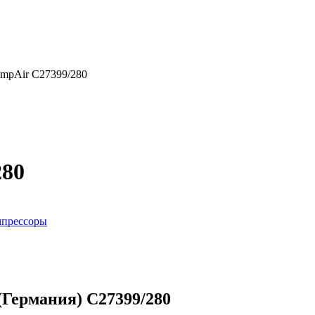
mpAir C27399/280
280
мпрессоры
Германия) C27399/280