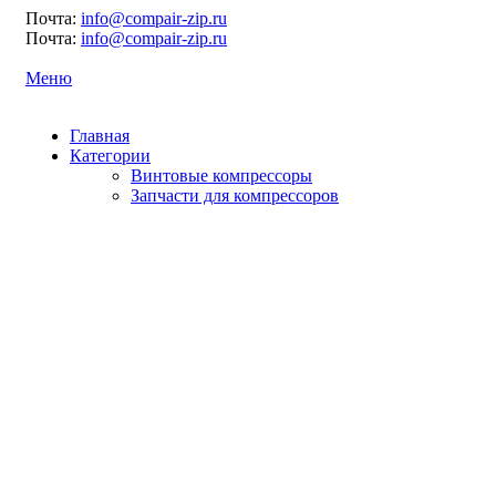
Почта:
info@compair-zip.ru
Почта:
info@compair-zip.ru
Меню
Главная
Категории
Винтовые компрессоры
Запчасти для компрессоров