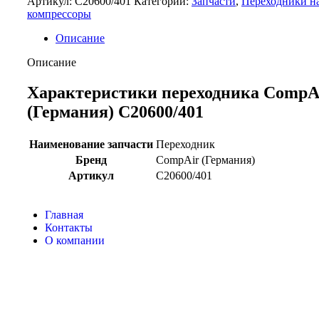
Артикул:
C20600/401
Категории:
Запчасти
,
Переходники н
компрессоры
Описание
Описание
Характеристики переходника CompA
(Германия) C20600/401
Наименование запчасти
Переходник
Бренд
CompAir (Германия)
Артикул
C20600/401
Главная
Контакты
О компании
Наша почта:
info@compair-zip.ru