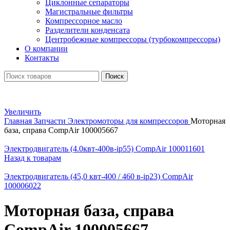
Циклонные сепараторы
Магистральные фильтры
Компрессорное масло
Разделители конденсата
Центробежные компрессоры (турбокомпрессоры)
О компании
Контакты
Поиск
Увеличить
Главная
Запчасти
Электромоторы для компрессоров
Моторная
база, справа CompAir 100005667
Электродвигатель (4.0квт-400в-ip55) CompAir 100011601
Назад к товарам
Электродвигатель (45,0 квт-400 / 460 в-ip23) CompAir
100006022
Моторная база, справа
CompAir 100005667