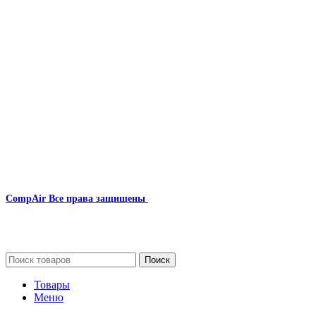
Наша почта:
info@compair-zip.ru
CompAir
Все права защищены
2024
Сайт несет информационный характер и ни при каких
обстоятельствах не является публичной офертой.
Поиск
Товары
Меню