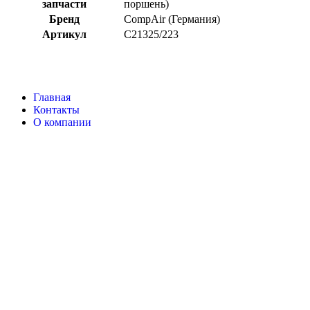
запчасти
поршень)
Бренд
CompAir (Германия)
Артикул
C21325/223
Главная
Контакты
О компании
Наша почта:
info@compair-zip.ru