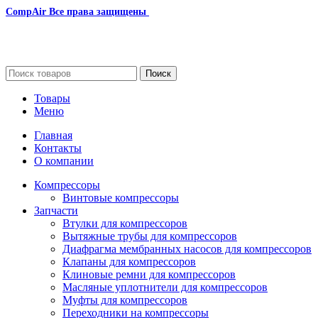
CompAir
Все права защищены
2024
Сайт несет информационный характер и ни при каких
обстоятельствах не является публичной офертой.
Поиск
Товары
Меню
Главная
Контакты
О компании
Компрессоры
Винтовые компрессоры
Запчасти
Втулки для компрессоров
Вытяжные трубы для компрессоров
Диафрагма мембранных насосов для компрессоров
Клапаны для компрессоров
Клиновые ремни для компрессоров
Масляные уплотнители для компрессоров
Муфты для компрессоров
Переходники на компрессоры