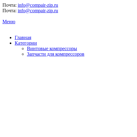
Почта:
info@compair-zip.ru
Почта:
info@compair-zip.ru
Меню
Главная
Категории
Винтовые компрессоры
Запчасти для компрессоров