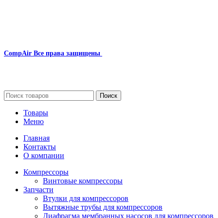
Наша почта:
info@compair-zip.ru
CompAir
Все права защищены
2024
Сайт несет информационный характер и ни при каких
обстоятельствах не является публичной офертой.
Поиск
Товары
Меню
Главная
Контакты
О компании
Компрессоры
Винтовые компрессоры
Запчасти
Втулки для компрессоров
Вытяжные трубы для компрессоров
Диафрагма мембранных насосов для компрессоров