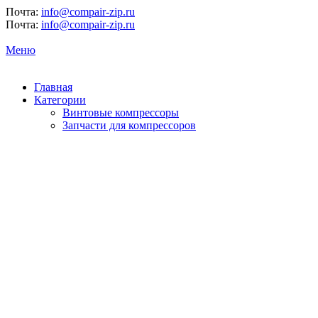
Почта:
info@compair-zip.ru
Почта:
info@compair-zip.ru
Меню
Главная
Категории
Винтовые компрессоры
Запчасти для компрессоров