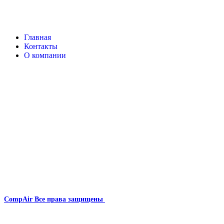
Главная
Контакты
О компании
Наша почта:
info@compair-zip.ru
CompAir
Все права защищены
2024
Сайт несет информационный характер и ни при каких