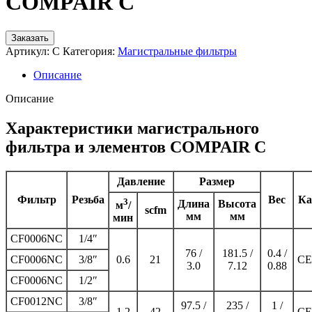
COMPAIR C
Заказать
Артикул:
C
Категория:
Магистральные фильтры
Описание
Описание
Характеристики магистрального
фильтра и элементов COMPAIR C
Давление
Размер
Фильтр
Резьба
Вес
Ка
3
Длина
Высота
м
/
scfm
мм
мм
мин
CF0006NC
1/4″
76 /
181.5 /
0.4 /
CF0006NC
3/8″
0.6
21
CE
3.0
7.12
0.88
CF0006NC
1/2″
CF0012NC
3/8″
97.5 /
235 /
1 /
1.2
42
CE