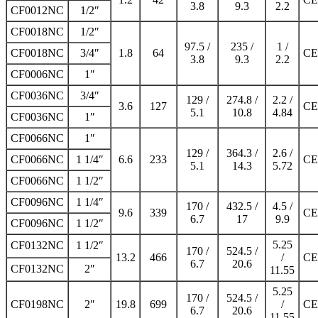
3.8
9.3
2.2
CF0012NC
1/2″
CF0018NC
1/2″
97.5 /
235 /
1 /
CF0018NC
3/4″
1.8
64
CE
3.8
9.3
2.2
CF0006NC
1″
CF0036NC
3/4″
129 /
274.8 /
2.2 /
3.6
127
CE
5.1
10.8
4.84
CF0036NC
1″
CF0066NC
1″
129 /
364.3 /
2.6 /
CF0066NC
1 1/4″
6.6
233
CE
5.1
14.3
5.72
CF0066NC
1 1/2″
CF0096NC
1 1/4″
170 /
432.5 /
4.5 /
9.6
339
CE
6.7
17
9.9
CF0096NC
1 1/2″
5.25
CF0132NC
1 1/2″
170 /
524.5 /
13.2
466
/
CE
6.7
20.6
CF0132NC
2″
11.55
5.25
170 /
524.5 /
CF0198NC
2″
19.8
699
/
CE
6.7
20.6
11.55