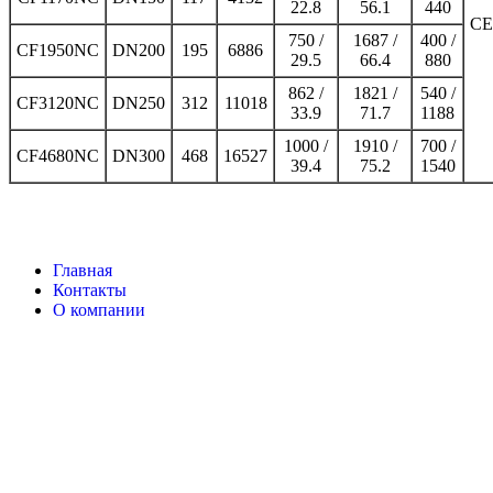
22.8
56.1
440
CE
750 /
1687 /
400 /
CF1950NC
DN200
195
6886
29.5
66.4
880
862 /
1821 /
540 /
CF3120NC
DN250
312
11018
33.9
71.7
1188
1000 /
1910 /
700 /
CF4680NC
DN300
468
16527
39.4
75.2
1540
Главная
Контакты
О компании
Наша почта:
info@compair-zip.ru