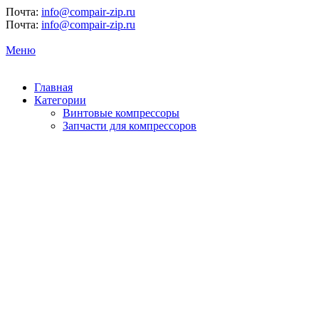
Почта:
info@compair-zip.ru
Почта:
info@compair-zip.ru
Меню
Главная
Категории
Винтовые компрессоры
Запчасти для компрессоров