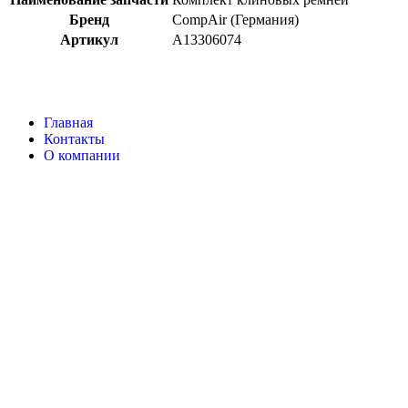
Бренд
CompAir (Германия)
Артикул
A13306074
Главная
Контакты
О компании
Наша почта:
info@compair-zip.ru