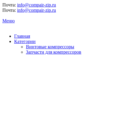
Почта:
info@compair-zip.ru
Почта:
info@compair-zip.ru
Меню
Главная
Категории
Винтовые компрессоры
Запчасти для компрессоров