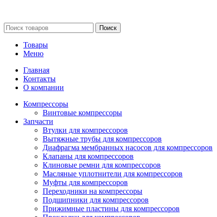
Сайт несет информационный характер и ни при каких
обстоятельствах не является публичной офертой.
Поиск
Товары
Меню
Главная
Контакты
О компании
Компрессоры
Винтовые компрессоры
Запчасти
Втулки для компрессоров
Вытяжные трубы для компрессоров
Диафрагма мембранных насосов для компрессоров
Клапаны для компрессоров
Клиновые ремни для компрессоров
Масляные уплотнители для компрессоров
Муфты для компрессоров
Переходники на компрессоры
Подшипники для компрессоров
Прижимные пластины для компрессоров