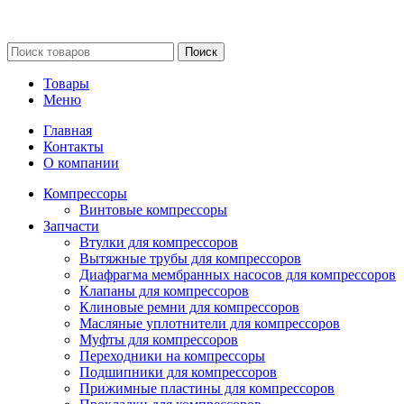
Сайт несет информационный характер и ни при каких
обстоятельствах не является публичной офертой.
Поиск
Товары
Меню
Главная
Контакты
О компании
Компрессоры
Винтовые компрессоры
Запчасти
Втулки для компрессоров
Вытяжные трубы для компрессоров
Диафрагма мембранных насосов для компрессоров
Клапаны для компрессоров
Клиновые ремни для компрессоров
Масляные уплотнители для компрессоров
Муфты для компрессоров
Переходники на компрессоры
Подшипники для компрессоров
Прижимные пластины для компрессоров