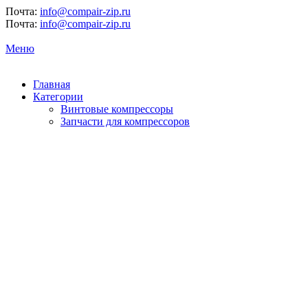
Почта:
info@compair-zip.ru
Почта:
info@compair-zip.ru
Меню
Главная
Категории
Винтовые компрессоры
Запчасти для компрессоров