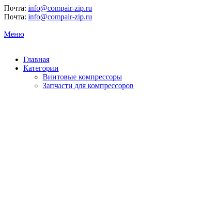
Почта:
info@compair-zip.ru
Почта:
info@compair-zip.ru
Меню
Главная
Категории
Винтовые компрессоры
Запчасти для компрессоров