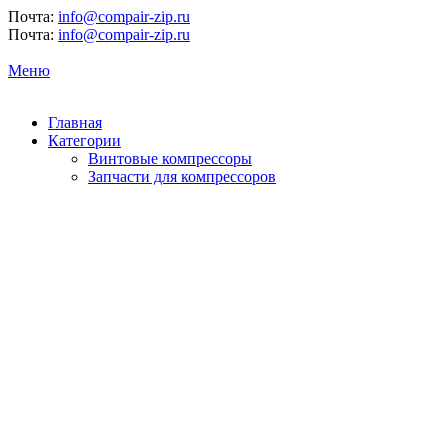
Почта:
info@compair-zip.ru
Почта:
info@compair-zip.ru
Меню
Главная
Категории
Винтовые компрессоры
Запчасти для компрессоров