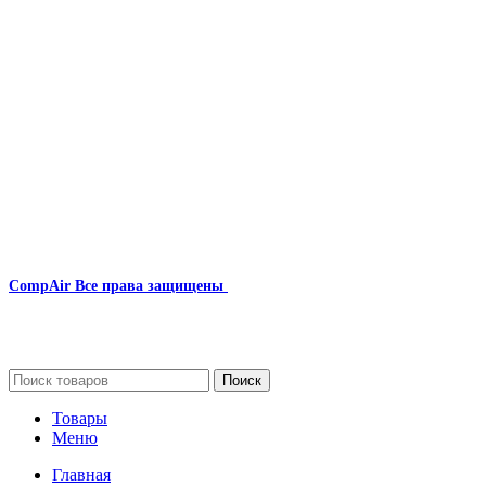
Наша почта:
info@compair-zip.ru
CompAir
Все права защищены
2024
Сайт несет информационный характер и ни при каких
обстоятельствах не является публичной офертой.
Поиск
Товары
Меню
Главная