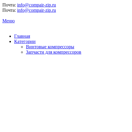
Почта:
info@compair-zip.ru
Почта:
info@compair-zip.ru
Меню
Главная
Категории
Винтовые компрессоры
Запчасти для компрессоров