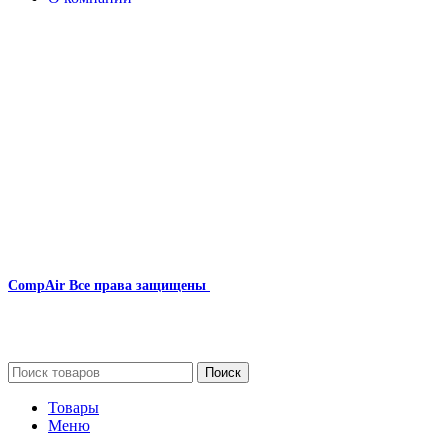
Наша почта:
info@compair-zip.ru
CompAir
Все права защищены
2024
Сайт несет информационный характер и ни при каких
обстоятельствах не является публичной офертой.
Поиск
Товары
Меню