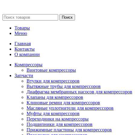
Сайт несет информационный характер и ни при каких
обстоятельствах не является публичной офертой.
Поиск
Товары
Меню
Главная
Контакты
О компании
Компрессоры
Винтовые компрессоры
Запчасти
Втулки для компрессоров
Вытяжные трубы для компрессоров
Диафрагма мембранных насосов для компрессоров
Клапаны для компрессоров
Клиновые ремни для компрессоров
Масляные уплотнители для компрессоров
Муфты для компрессоров
Переходники на компрессоры
Подшипники для компрессоров
Прижимные пластины для компрессоров