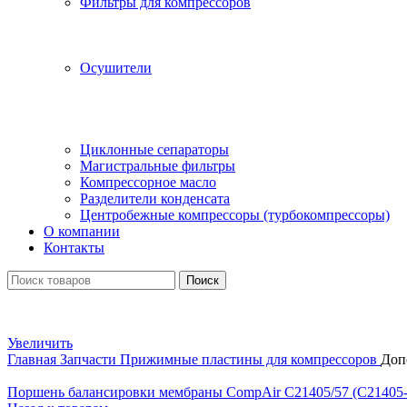
Фильтры для компрессоров
Осушители
Циклонные сепараторы
Магистральные фильтры
Компрессорное масло
Разделители конденсата
Центробежные компрессоры (турбокомпрессоры)
О компании
Контакты
Поиск
Увеличить
Главная
Запчасти
Прижимные пластины для компрессоров
Доп
Поршень балансировки мембраны CompAir C21405/57 (C21405-