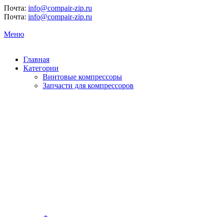
Почта:
info@compair-zip.ru
Почта:
info@compair-zip.ru
Меню
Главная
Категории
Винтовые компрессоры
Запчасти для компрессоров