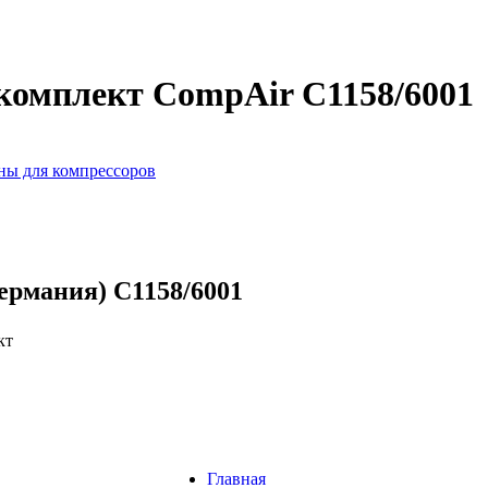
омплект CompAir C1158/6001
ы для компрессоров
ермания) C1158/6001
кт
Главная