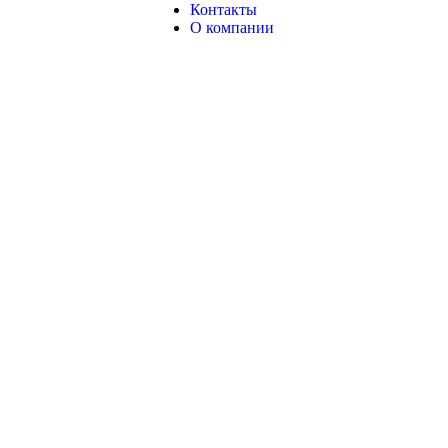
Контакты
Н
О компании
вах не является публичной офертой.