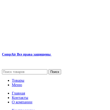
CompAir
Все права защищены
2024
Сайт несет информационный характер и ни при каких обстоятельст
Поиск
Товары
Меню
Главная
Контакты
О компании